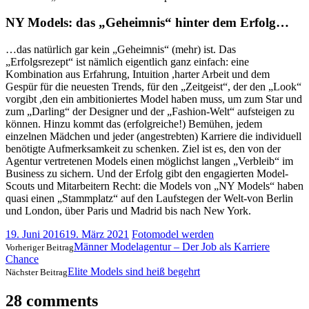
NY Models: das „Geheimnis“ hinter dem Erfolg…
…das natürlich gar kein „Geheimnis“ (mehr) ist. Das
„Erfolgsrezept“ ist nämlich eigentlich ganz einfach: eine
Kombination aus Erfahrung, Intuition ,harter Arbeit und dem
Gespür für die neuesten Trends, für den „Zeitgeist“, der den „Look“
vorgibt ,den ein ambitioniertes Model haben muss, um zum Star und
zum „Darling“ der Designer und der „Fashion-Welt“ aufsteigen zu
können. Hinzu kommt das (erfolgreiche!) Bemühen, jedem
einzelnen Mädchen und jeder (angestrebten) Karriere die individuell
benötigte Aufmerksamkeit zu schenken. Ziel ist es, den von der
Agentur vertretenen Models einen möglichst langen „Verbleib“ im
Business zu sichern. Und der Erfolg gibt den engagierten Model-
Scouts und Mitarbeitern Recht: die Models von „NY Models“ haben
quasi einen „Stammplatz“ auf den Laufstegen der Welt-von Berlin
und London, über Paris und Madrid bis nach New York.
19. Juni 2016
19. März 2021
Fotomodel werden
Männer Modelagentur – Der Job als Karriere
Vorheriger Beitrag
Chance
Elite Models sind heiß begehrt
Nächster Beitrag
28 comments