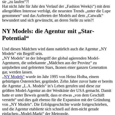
sie „zu laufen“?!
Hat nicht Jahr für Jahr den Verlauf der „Fashion Week(s“) mit dem
allergrößten Interesse verfolgt, die neuesten Trends „unter die Lupe
genommen“ und das Auftreten der Models auf dem „Catwalk“
bewundert und sich gewünscht, an deren Stelle zu sein?!
NY Models: die Agentur mit „Star-
Potential“
Und diesen Mädchen wird dann natürlich auch die Agentur „NY
Models“ ein Begriff sein.
„NY Models“ ist der Inbegriff der global agierenden Model-
Agenturen, die unbekannte „Mädchen aus der Provinz“ zu
umjubelten und gefeierten Stars, Ikonen einer ganzen Generation
gar, werden lassen.
„NY Models“
wurde im Jahr 1995 von Heinz Holba, einem
gebürtigen Österreicher, gegründet. Zehn Jahre zuvor hatte er bereits
die Agentur „L.A. Models“ in’s Leben gerufen und diese zur
größten Model-Agentur an der Westküste der USA gemacht. Damit
hatte er unter Beweis gestellt, dass er etwas „von dem Geschäft
versteht“ und dies galt ebenso für die Expansion mit der Gründung
von „NY Models“. Die Erfolgsgeschichte wurde fortgeschrieben,
und die Agentur etablierte sich schnell auf dem-nicht gerade
einfachen-„Model-Markt“ der Metropole.