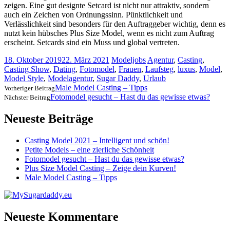
zeigen. Eine gut designte Setcard ist nicht nur attraktiv, sondern
auch ein Zeichen von Ordnungssinn. Pünktlichkeit und
Verlässlichkeit sind besonders für den Auftraggeber wichtig, denn es
nutzt kein hübsches Plus Size Model, wenn es nicht zum Auftrag
erscheint. Setcards sind ein Muss und global vertreten.
18. Oktober 2019
22. März 2021
Modeljobs
Agentur
,
Casting
,
Casting Show
,
Dating
,
Fotomodel
,
Frauen
,
Laufsteg
,
luxus
,
Model
,
Model Style
,
Modelagentur
,
Sugar Daddy
,
Urlaub
Male Model Casting – Tipps
Vorheriger Beitrag
Fotomodel gesucht – Hast du das gewisse etwas?
Nächster Beitrag
Neueste Beiträge
Casting Model 2021 – Intelligent und schön!
Petite Models – eine zierliche Schönheit
Fotomodel gesucht – Hast du das gewisse etwas?
Plus Size Model Casting – Zeige dein Kurven!
Male Model Casting – Tipps
Neueste Kommentare