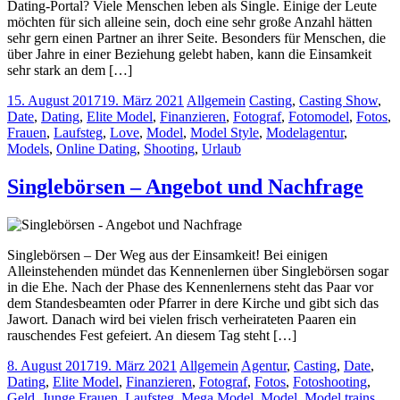
Dating-Portal? Viele Menschen leben als Single. Einige der Leute
möchten für sich alleine sein, doch eine sehr große Anzahl hätten
sehr gern einen Partner an ihrer Seite. Besonders für Menschen, die
über Jahre in einer Beziehung gelebt haben, kann die Einsamkeit
sehr stark an dem […]
15. August 2017
19. März 2021
Allgemein
Casting
,
Casting Show
,
Date
,
Dating
,
Elite Model
,
Finanzieren
,
Fotograf
,
Fotomodel
,
Fotos
,
Frauen
,
Laufsteg
,
Love
,
Model
,
Model Style
,
Modelagentur
,
Models
,
Online Dating
,
Shooting
,
Urlaub
Singlebörsen – Angebot und Nachfrage
Singlebörsen – Der Weg aus der Einsamkeit! Bei einigen
Alleinstehenden mündet das Kennenlernen über Singlebörsen sogar
in die Ehe. Nach der Phase des Kennenlernens steht das Paar vor
dem Standesbeamten oder Pfarrer in dere Kirche und gibt sich das
Jawort. Danach wird bei vielen frisch verheirateten Paaren ein
rauschendes Fest gefeiert. An diesem Tag steht […]
8. August 2017
19. März 2021
Allgemein
Agentur
,
Casting
,
Date
,
Dating
,
Elite Model
,
Finanzieren
,
Fotograf
,
Fotos
,
Fotoshooting
,
Geld
,
Junge Frauen
,
Laufsteg
,
Mega Model
,
Model
,
Model trains
,