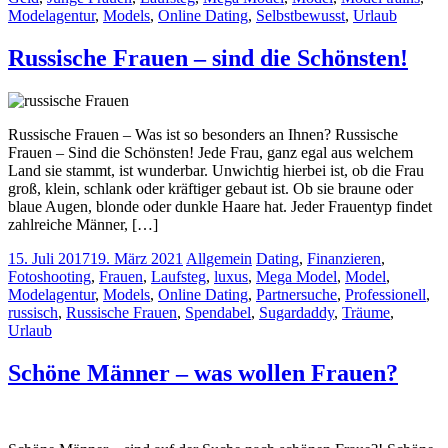
Modelagentur
,
Models
,
Online Dating
,
Selbstbewusst
,
Urlaub
Russische Frauen – sind die Schönsten!
Russische Frauen – Was ist so besonders an Ihnen? Russische
Frauen – Sind die Schönsten! Jede Frau, ganz egal aus welchem
Land sie stammt, ist wunderbar. Unwichtig hierbei ist, ob die Frau
groß, klein, schlank oder kräftiger gebaut ist. Ob sie braune oder
blaue Augen, blonde oder dunkle Haare hat. Jeder Frauentyp findet
zahlreiche Männer, […]
15. Juli 2017
19. März 2021
Allgemein
Dating
,
Finanzieren
,
Fotoshooting
,
Frauen
,
Laufsteg
,
luxus
,
Mega Model
,
Model
,
Modelagentur
,
Models
,
Online Dating
,
Partnersuche
,
Professionell
,
russisch
,
Russische Frauen
,
Spendabel
,
Sugardaddy
,
Träume
,
Urlaub
Schöne Männer – was wollen Frauen?