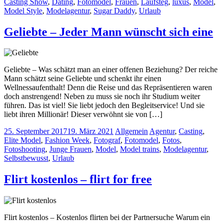
Casting Show
,
Dating
,
Fotomodel
,
Frauen
,
Laufsteg
,
luxus
,
Model
,
Model Style
,
Modelagentur
,
Sugar Daddy
,
Urlaub
Geliebte – Jeder Mann wünscht sich eine
Geliebte – Was schätzt man an einer offenen Beziehung? Der reiche
Mann schätzt seine Geliebte und schenkt ihr einen
Wellnessaufenthalt! Denn die Reise und das Repräsentieren waren
doch anstrengend! Neben zu muss sie noch ihr Studium weiter
führen. Das ist viel! Sie liebt jedoch den Begleitservice! Und sie
liebt ihren Millionär! Dieser verwöhnt sie von […]
25. September 2017
19. März 2021
Allgemein
Agentur
,
Casting
,
Elite Model
,
Fashion Week
,
Fotograf
,
Fotomodel
,
Fotos
,
Fotoshooting
,
Junge Frauen
,
Model
,
Model trains
,
Modelagentur
,
Selbstbewusst
,
Urlaub
Flirt kostenlos – flirt for free
Flirt kostenlos – Kostenlos flirten bei der Partnersuche Warum ein