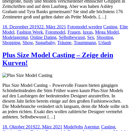
übergroße, busty und Models verschiedener ethnischer Gruppen in
Zeitschriften und auf dem Laufsteg. Aber was haben Ashley
Graham und Tyra Banks gemeinsam? Sie sind alle höchstens 176
Zentimeter groß und gelten daher als Petite Models. […]
18. Dezember 2019
22. März 2021
Fotomodel werden
Casting
,
Elite
Model
,
Fashion Week
,
Fotomodel
,
Frauen
,
luxus
,
Mega Model
,
Modelagentur
,
Online Dating
,
Selbstbewusst
,
Sex
,
Shooting
,
Shopping
,
Show
,
Sugarbaby
,
Träume
,
Traummann
,
Urlaub
Plus Size Model Casting – Zeige dein
Kurven!
Plus Size Model Casting – Powervolle Frauen bieten gängigen
Schönheitsidealen die Stirn Früher waren kaum Plus-Size Models
auf den Laufstegen der bedeutenden Designer anzutreffen. In
diesem Jahr liefen bereits einige auf den großen Fashionwochen.
Die Modebranche verändert sich langsam, denn die Mode sollte sich
an jeden richten. Exakt dies wollen zahlreiche Designer vermehrt
anbieten. Selbstbewusst […]
18. Oktober 2019
22. März 2021
Modeljobs
Agentur
,
Casting
,