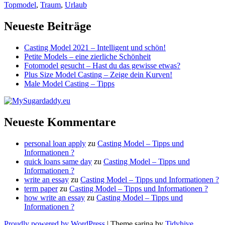
Topmodel
,
Traum
,
Urlaub
Neueste Beiträge
Casting Model 2021 – Intelligent und schön!
Petite Models – eine zierliche Schönheit
Fotomodel gesucht – Hast du das gewisse etwas?
Plus Size Model Casting – Zeige dein Kurven!
Male Model Casting – Tipps
Neueste Kommentare
personal loan apply
zu
Casting Model – Tipps und
Informationen ?
quick loans same day
zu
Casting Model – Tipps und
Informationen ?
write an essay
zu
Casting Model – Tipps und Informationen ?
term paper
zu
Casting Model – Tipps und Informationen ?
how write an essay
zu
Casting Model – Tipps und
Informationen ?
Proudly powered by WordPress
|
Theme sarina by
Tidyhive
.