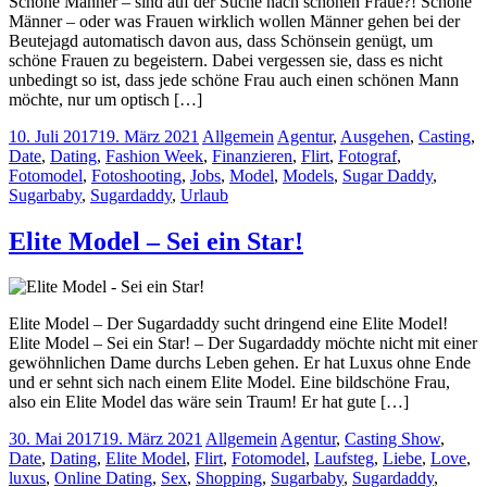
Schöne Männer – sind auf der Suche nach schönen Fraue?! Schöne
Männer – oder was Frauen wirklich wollen Männer gehen bei der
Beutejagd automatisch davon aus, dass Schönsein genügt, um
schöne Frauen zu begeistern. Dabei vergessen sie, dass es nicht
unbedingt so ist, dass jede schöne Frau auch einen schönen Mann
möchte, nur um optisch […]
10. Juli 2017
19. März 2021
Allgemein
Agentur
,
Ausgehen
,
Casting
,
Date
,
Dating
,
Fashion Week
,
Finanzieren
,
Flirt
,
Fotograf
,
Fotomodel
,
Fotoshooting
,
Jobs
,
Model
,
Models
,
Sugar Daddy
,
Sugarbaby
,
Sugardaddy
,
Urlaub
Elite Model – Sei ein Star!
Elite Model – Der Sugardaddy sucht dringend eine Elite Model!
Elite Model – Sei ein Star! – Der Sugardaddy möchte nicht mit einer
gewöhnlichen Dame durchs Leben gehen. Er hat Luxus ohne Ende
und er sehnt sich nach einem Elite Model. Eine bildschöne Frau,
also ein Elite Model das wäre sein Traum! Er hat gute […]
30. Mai 2017
19. März 2021
Allgemein
Agentur
,
Casting Show
,
Date
,
Dating
,
Elite Model
,
Flirt
,
Fotomodel
,
Laufsteg
,
Liebe
,
Love
,
luxus
,
Online Dating
,
Sex
,
Shopping
,
Sugarbaby
,
Sugardaddy
,