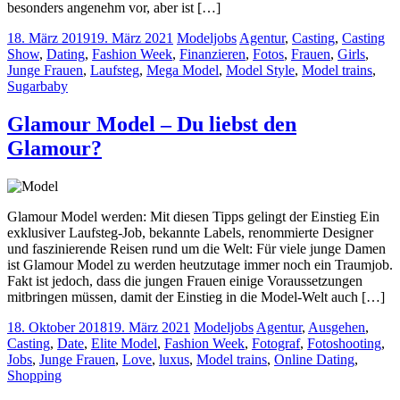
besonders angenehm vor, aber ist […]
18. März 2019
19. März 2021
Modeljobs
Agentur
,
Casting
,
Casting
Show
,
Dating
,
Fashion Week
,
Finanzieren
,
Fotos
,
Frauen
,
Girls
,
Junge Frauen
,
Laufsteg
,
Mega Model
,
Model Style
,
Model trains
,
Sugarbaby
Glamour Model – Du liebst den
Glamour?
Glamour Model werden: Mit diesen Tipps gelingt der Einstieg Ein
exklusiver Laufsteg-Job, bekannte Labels, renommierte Designer
und faszinierende Reisen rund um die Welt: Für viele junge Damen
ist Glamour Model zu werden heutzutage immer noch ein Traumjob.
Fakt ist jedoch, dass die jungen Frauen einige Voraussetzungen
mitbringen müssen, damit der Einstieg in die Model-Welt auch […]
18. Oktober 2018
19. März 2021
Modeljobs
Agentur
,
Ausgehen
,
Casting
,
Date
,
Elite Model
,
Fashion Week
,
Fotograf
,
Fotoshooting
,
Jobs
,
Junge Frauen
,
Love
,
luxus
,
Model trains
,
Online Dating
,
Shopping