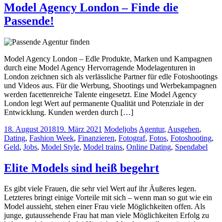
Model Agency London – Finde die
Passende!
Model Agency London – Edle Produkte, Marken und Kampagnen
durch eine Model Agency Hervorragende Modelagenturen in
London zeichnen sich als verlässliche Partner für edle Fotoshootings
und Videos aus. Für die Werbung, Shootings und Werbekampagnen
werden facettenreiche Talente eingesetzt. Eine Model Agency
London legt Wert auf permanente Qualität und Potenziale in der
Entwicklung. Kunden werden durch […]
18. August 2018
19. März 2021
Modeljobs
Agentur
,
Ausgehen
,
Dating
,
Fashion Week
,
Finanzieren
,
Fotograf
,
Fotos
,
Fotoshooting
,
Geld
,
Jobs
,
Model Style
,
Model trains
,
Online Dating
,
Spendabel
Elite Models sind heiß begehrt
Es gibt viele Frauen, die sehr viel Wert auf ihr Äußeres legen.
Letzteres bringt einige Vorteile mit sich – wenn man so gut wie ein
Model aussieht, stehen einer Frau viele Möglichkeiten offen. Als
junge, gutaussehende Frau hat man viele Möglichkeiten Erfolg zu