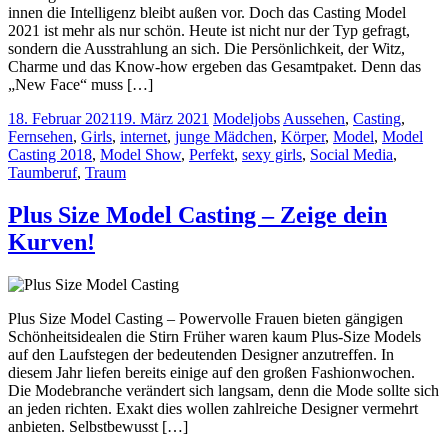
innen die Intelligenz bleibt außen vor. Doch das Casting Model
2021 ist mehr als nur schön. Heute ist nicht nur der Typ gefragt,
sondern die Ausstrahlung an sich. Die Persönlichkeit, der Witz,
Charme und das Know-how ergeben das Gesamtpaket. Denn das
„New Face“ muss […]
18. Februar 2021
19. März 2021
Modeljobs
Aussehen
,
Casting
,
Fernsehen
,
Girls
,
internet
,
junge Mädchen
,
Körper
,
Model
,
Model
Casting 2018
,
Model Show
,
Perfekt
,
sexy girls
,
Social Media
,
Taumberuf
,
Traum
Plus Size Model Casting – Zeige dein
Kurven!
Plus Size Model Casting – Powervolle Frauen bieten gängigen
Schönheitsidealen die Stirn Früher waren kaum Plus-Size Models
auf den Laufstegen der bedeutenden Designer anzutreffen. In
diesem Jahr liefen bereits einige auf den großen Fashionwochen.
Die Modebranche verändert sich langsam, denn die Mode sollte sich
an jeden richten. Exakt dies wollen zahlreiche Designer vermehrt
anbieten. Selbstbewusst […]