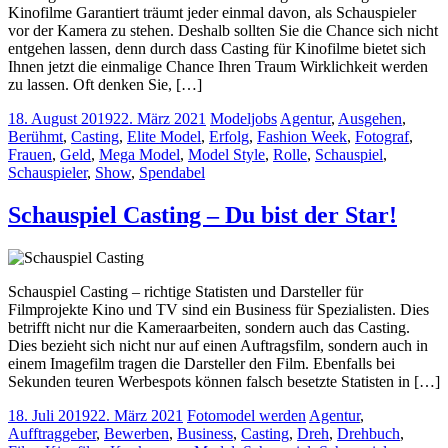
Kinofilme Garantiert träumt jeder einmal davon, als Schauspieler
vor der Kamera zu stehen. Deshalb sollten Sie die Chance sich nicht
entgehen lassen, denn durch dass Casting für Kinofilme bietet sich
Ihnen jetzt die einmalige Chance Ihren Traum Wirklichkeit werden
zu lassen. Oft denken Sie, […]
18. August 2019
22. März 2021
Modeljobs
Agentur
,
Ausgehen
,
Berühmt
,
Casting
,
Elite Model
,
Erfolg
,
Fashion Week
,
Fotograf
,
Frauen
,
Geld
,
Mega Model
,
Model Style
,
Rolle
,
Schauspiel
,
Schauspieler
,
Show
,
Spendabel
Schauspiel Casting – Du bist der Star!
Schauspiel Casting – richtige Statisten und Darsteller für
Filmprojekte Kino und TV sind ein Business für Spezialisten. Dies
betrifft nicht nur die Kameraarbeiten, sondern auch das Casting.
Dies bezieht sich nicht nur auf einen Auftragsfilm, sondern auch in
einem Imagefilm tragen die Darsteller den Film. Ebenfalls bei
Sekunden teuren Werbespots können falsch besetzte Statisten in […]
18. Juli 2019
22. März 2021
Fotomodel werden
Agentur
,
Aufftraggeber
,
Bewerben
,
Business
,
Casting
,
Dreh
,
Drehbuch
,