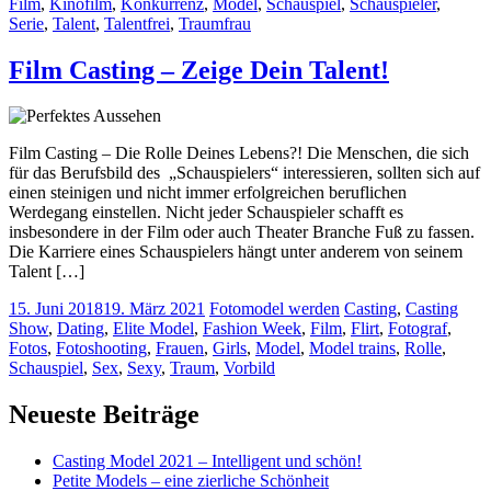
Film
,
Kinofilm
,
Konkurrenz
,
Model
,
Schauspiel
,
Schauspieler
,
Serie
,
Talent
,
Talentfrei
,
Traumfrau
Film Casting – Zeige Dein Talent!
Film Casting – Die Rolle Deines Lebens?! Die Menschen, die sich
für das Berufsbild des „Schauspielers“ interessieren, sollten sich auf
einen steinigen und nicht immer erfolgreichen beruflichen
Werdegang einstellen. Nicht jeder Schauspieler schafft es
insbesondere in der Film oder auch Theater Branche Fuß zu fassen.
Die Karriere eines Schauspielers hängt unter anderem von seinem
Talent […]
15. Juni 2018
19. März 2021
Fotomodel werden
Casting
,
Casting
Show
,
Dating
,
Elite Model
,
Fashion Week
,
Film
,
Flirt
,
Fotograf
,
Fotos
,
Fotoshooting
,
Frauen
,
Girls
,
Model
,
Model trains
,
Rolle
,
Schauspiel
,
Sex
,
Sexy
,
Traum
,
Vorbild
Neueste Beiträge
Casting Model 2021 – Intelligent und schön!
Petite Models – eine zierliche Schönheit