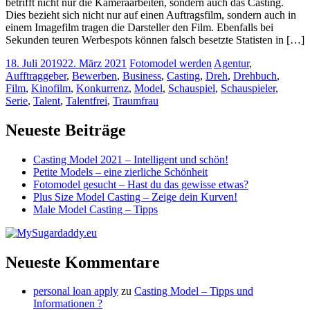
betrifft nicht nur die Kameraarbeiten, sondern auch das Casting.
Dies bezieht sich nicht nur auf einen Auftragsfilm, sondern auch in
einem Imagefilm tragen die Darsteller den Film. Ebenfalls bei
Sekunden teuren Werbespots können falsch besetzte Statisten in […]
18. Juli 2019
22. März 2021
Fotomodel werden
Agentur
,
Aufftraggeber
,
Bewerben
,
Business
,
Casting
,
Dreh
,
Drehbuch
,
Film
,
Kinofilm
,
Konkurrenz
,
Model
,
Schauspiel
,
Schauspieler
,
Serie
,
Talent
,
Talentfrei
,
Traumfrau
Neueste Beiträge
Casting Model 2021 – Intelligent und schön!
Petite Models – eine zierliche Schönheit
Fotomodel gesucht – Hast du das gewisse etwas?
Plus Size Model Casting – Zeige dein Kurven!
Male Model Casting – Tipps
Neueste Kommentare
personal loan apply
zu
Casting Model – Tipps und
Informationen ?