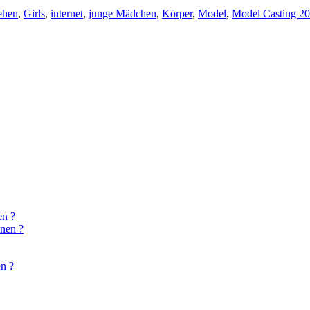
ehen
,
Girls
,
internet
,
junge Mädchen
,
Körper
,
Model
,
Model Casting 2
en ?
onen ?
n ?