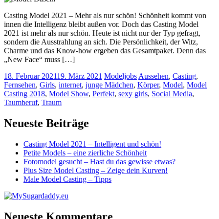
Casting Model 2021 – Mehr als nur schön! Schönheit kommt von
innen die Intelligenz bleibt außen vor. Doch das Casting Model
2021 ist mehr als nur schön. Heute ist nicht nur der Typ gefragt,
sondern die Ausstrahlung an sich. Die Persönlichkeit, der Witz,
Charme und das Know-how ergeben das Gesamtpaket. Denn das
„New Face“ muss […]
18. Februar 2021
19. März 2021
Modeljobs
Aussehen
,
Casting
,
Fernsehen
,
Girls
,
internet
,
junge Mädchen
,
Körper
,
Model
,
Model
Casting 2018
,
Model Show
,
Perfekt
,
sexy girls
,
Social Media
,
Taumberuf
,
Traum
Neueste Beiträge
Casting Model 2021 – Intelligent und schön!
Petite Models – eine zierliche Schönheit
Fotomodel gesucht – Hast du das gewisse etwas?
Plus Size Model Casting – Zeige dein Kurven!
Male Model Casting – Tipps
Neueste Kommentare