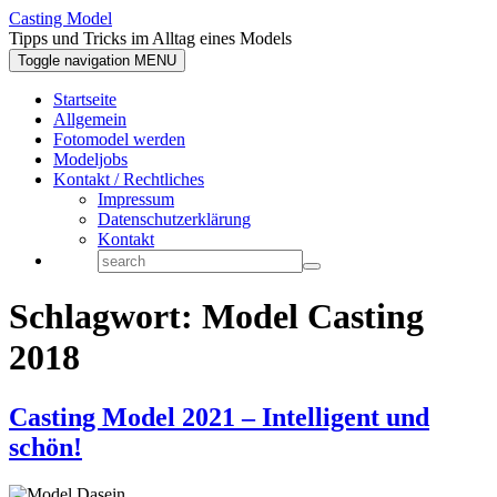
Casting Model
Tipps und Tricks im Alltag eines Models
Toggle navigation
MENU
Startseite
Allgemein
Fotomodel werden
Modeljobs
Kontakt / Rechtliches
Impressum
Datenschutzerklärung
Kontakt
Schlagwort:
Model Casting
2018
Casting Model 2021 – Intelligent und
schön!