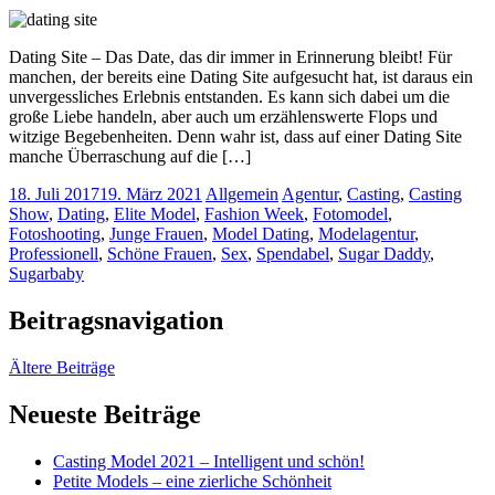
Dating Site – Das Date, das dir immer in Erinnerung bleibt! Für
manchen, der bereits eine Dating Site aufgesucht hat, ist daraus ein
unvergessliches Erlebnis entstanden. Es kann sich dabei um die
große Liebe handeln, aber auch um erzählenswerte Flops und
witzige Begebenheiten. Denn wahr ist, dass auf einer Dating Site
manche Überraschung auf die […]
18. Juli 2017
19. März 2021
Allgemein
Agentur
,
Casting
,
Casting
Show
,
Dating
,
Elite Model
,
Fashion Week
,
Fotomodel
,
Fotoshooting
,
Junge Frauen
,
Model Dating
,
Modelagentur
,
Professionell
,
Schöne Frauen
,
Sex
,
Spendabel
,
Sugar Daddy
,
Sugarbaby
Beitragsnavigation
Ältere Beiträge
Neueste Beiträge
Casting Model 2021 – Intelligent und schön!
Petite Models – eine zierliche Schönheit