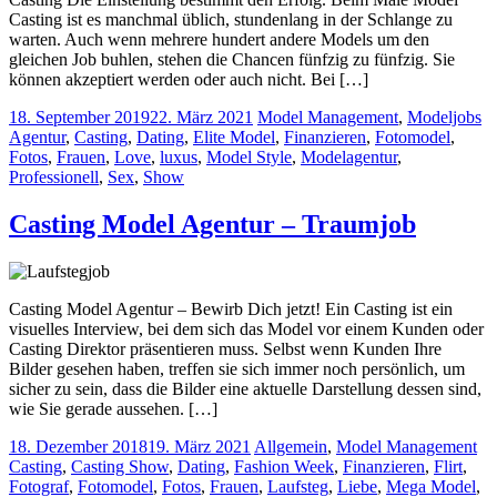
Casting ist es manchmal üblich, stundenlang in der Schlange zu
warten. Auch wenn mehrere hundert andere Models um den
gleichen Job buhlen, stehen die Chancen fünfzig zu fünfzig. Sie
können akzeptiert werden oder auch nicht. Bei […]
18. September 2019
22. März 2021
Model Management
,
Modeljobs
Agentur
,
Casting
,
Dating
,
Elite Model
,
Finanzieren
,
Fotomodel
,
Fotos
,
Frauen
,
Love
,
luxus
,
Model Style
,
Modelagentur
,
Professionell
,
Sex
,
Show
Casting Model Agentur – Traumjob
Casting Model Agentur – Bewirb Dich jetzt! Ein Casting ist ein
visuelles Interview, bei dem sich das Model vor einem Kunden oder
Casting Direktor präsentieren muss. Selbst wenn Kunden Ihre
Bilder gesehen haben, treffen sie sich immer noch persönlich, um
sicher zu sein, dass die Bilder eine aktuelle Darstellung dessen sind,
wie Sie gerade aussehen. […]
18. Dezember 2018
19. März 2021
Allgemein
,
Model Management
Casting
,
Casting Show
,
Dating
,
Fashion Week
,
Finanzieren
,
Flirt
,
Fotograf
,
Fotomodel
,
Fotos
,
Frauen
,
Laufsteg
,
Liebe
,
Mega Model
,