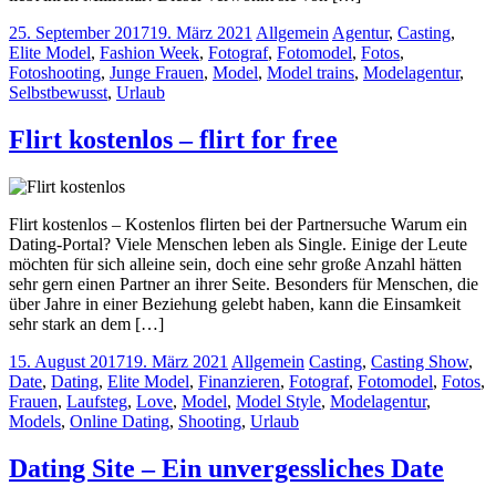
25. September 2017
19. März 2021
Allgemein
Agentur
,
Casting
,
Elite Model
,
Fashion Week
,
Fotograf
,
Fotomodel
,
Fotos
,
Fotoshooting
,
Junge Frauen
,
Model
,
Model trains
,
Modelagentur
,
Selbstbewusst
,
Urlaub
Flirt kostenlos – flirt for free
Flirt kostenlos – Kostenlos flirten bei der Partnersuche Warum ein
Dating-Portal? Viele Menschen leben als Single. Einige der Leute
möchten für sich alleine sein, doch eine sehr große Anzahl hätten
sehr gern einen Partner an ihrer Seite. Besonders für Menschen, die
über Jahre in einer Beziehung gelebt haben, kann die Einsamkeit
sehr stark an dem […]
15. August 2017
19. März 2021
Allgemein
Casting
,
Casting Show
,
Date
,
Dating
,
Elite Model
,
Finanzieren
,
Fotograf
,
Fotomodel
,
Fotos
,
Frauen
,
Laufsteg
,
Love
,
Model
,
Model Style
,
Modelagentur
,
Models
,
Online Dating
,
Shooting
,
Urlaub
Dating Site – Ein unvergessliches Date