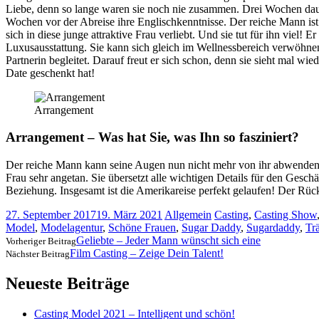
Liebe, denn so lange waren sie noch nie zusammen. Drei Wochen dauert
Wochen vor der Abreise ihre Englischkenntnisse. Der reiche Mann ist beg
sich in diese junge attraktive Frau verliebt. Und sie tut für ihn viel! 
Luxusausstattung. Sie kann sich
gleich im Wellnessbereich verwöhnen
Partnerin begleitet. Darauf freut er sich schon, denn sie sieht mal wi
Date geschenkt hat!
Arrangement
Arrangement – Was hat Sie, was Ihn so fasziniert?
Der reiche Mann kann seine Augen nun nicht mehr von ihr abwenden, s
Frau sehr angetan. Sie übersetzt alle wichtigen Details für den Geschä
Beziehung. Insgesamt ist die Amerikareise perfekt gelaufen! Der Rück
27. September 2017
19. März 2021
Allgemein
Casting
,
Casting Show
Model
,
Modelagentur
,
Schöne Frauen
,
Sugar Daddy
,
Sugardaddy
,
Tr
Geliebte – Jeder Mann wünscht sich eine
Vorheriger Beitrag
Film Casting – Zeige Dein Talent!
Nächster Beitrag
Neueste Beiträge
Casting Model 2021 – Intelligent und schön!