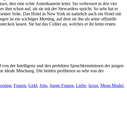
s, den eine echte Amerikanerin leitet. Sie verbessert in den vier
es ihm schon auf, als sie mit der Stewardess spricht. So sehr hat er
an seiner Seite. Das Hotel in New York ist natürlich auch ein Hotel mit
 ist ein wichtiges Meeting, auf dem sie ihn als seine offizielle
stecken lassen. Sie hat das Collier an, welches er ihr beim ersten
 von der Intelligenz und den perfekten Sprachkenntnissen der jungen
ine ideale Mischung. Die beiden profitieren so sehr von der
ooting
,
Frauen
,
Geld
,
Jobs
,
Junge Frauen
,
Liebe
,
luxus
,
Mega Model
,