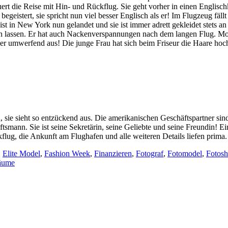
 die Reise mit Hin- und Rückflug. Sie geht vorher in einen Englischkur
eistert, sie spricht nun viel besser Englisch als er! Im Flugzeug fällt 
Er ist in New York nun gelandet und sie ist immer adrett gekleidet stets 
 lassen. Er hat auch Nackenverspannungen nach dem langen Flug. Morgen
eder umwerfend aus! Die junge Frau hat sich beim Friseur die Haare hoch
ie sieht so entzückend aus. Die amerikanischen Geschäftspartner sind
ftsmann. Sie ist seine Sekretärin, seine Geliebte und seine Freundin! E
flug, die Ankunft am Flughafen und alle weiteren Details liefen prima.
,
Elite Model
,
Fashion Week
,
Finanzieren
,
Fotograf
,
Fotomodel
,
Fotosh
äume