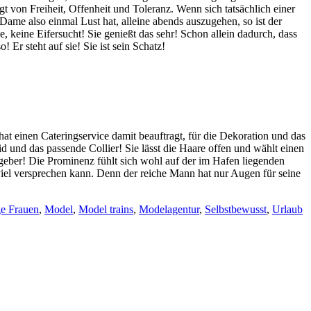
gt von Freiheit, Offenheit und Toleranz. Wenn sich tatsächlich einer
 Dame also einmal Lust hat, alleine abends auszugehen, so ist der
 keine Eifersucht! Sie genießt das sehr! Schon allein dadurch, dass
 Er steht auf sie! Sie ist sein Schatz!
 hat einen Cateringservice damit beauftragt, für die Dekoration und das
d und das passende Collier! Sie lässt die Haare offen und wählt einen
eber! Die Prominenz fühlt sich wohl auf der im Hafen liegenden
h viel versprechen kann. Denn der reiche Mann hat nur Augen für seine
e Frauen
,
Model
,
Model trains
,
Modelagentur
,
Selbstbewusst
,
Urlaub