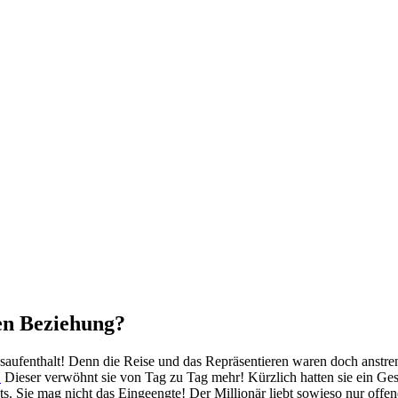
nen Beziehung?
ssaufenthalt! Denn die Reise und das Repräsentieren waren doch anstre
!
Dieser verwöhnt sie von Tag zu Tag mehr! Kürzlich hatten sie ein Gespr
hts. Sie mag nicht das Eingeengte! Der Millionär liebt sowieso nur off