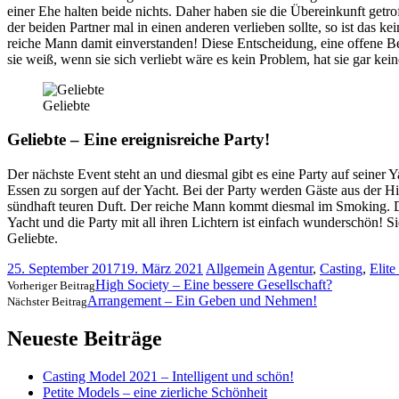
einer Ehe halten beide nichts. Daher haben sie die Übereinkunft getro
der beiden Partner mal in einen anderen verlieben sollte, so ist das k
reiche Mann damit einverstanden! Diese Entscheidung, eine offene Bez
sie weiß, wenn sie sich verliebt
wäre es kein Problem, hat sie gar kein
Geliebte
Geliebte – Eine ereignisreiche Party!
Der nächste Event steht an und diesmal gibt es eine Party auf seiner Y
Essen zu sorgen auf der Yacht. Bei der Party werden Gäste aus der Hi
sündhaft teuren Duft. Der reiche Mann kommt diesmal im Smoking. Di
Yacht und die Party mit all ihren Lichtern ist einfach wunderschön! S
Geliebte.
25. September 2017
19. März 2021
Allgemein
Agentur
,
Casting
,
Elit
High Society – Eine bessere Gesellschaft?
Vorheriger Beitrag
Arrangement – Ein Geben und Nehmen!
Nächster Beitrag
Neueste Beiträge
Casting Model 2021 – Intelligent und schön!
Petite Models – eine zierliche Schönheit