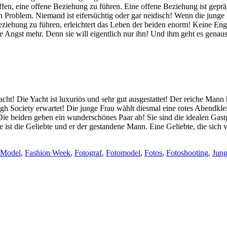
ffen, eine offene Beziehung zu führen. Eine offene Beziehung ist geprä
ein Problem. Niemand ist eifersüchtig oder gar neidisch! Wenn die junge
iehung zu führen, erleichtert das Leben der beiden enorm! Keine Enge,
e Angst mehr. Denn sie will eigentlich nur ihn! Und ihm geht es genauso!
acht! Die Yacht ist luxuriös und sehr gut ausgestattet! Der reiche Mann
gh Society erwartet! Die junge Frau wählt diesmal eine rotes Abendklei
e beiden geben ein wunderschönes Paar ab! Sie sind die idealen Gastg
ie ist die Geliebte und er der gestandene Mann. Eine Geliebte, die sic
e Model
,
Fashion Week
,
Fotograf
,
Fotomodel
,
Fotos
,
Fotoshooting
,
Jung