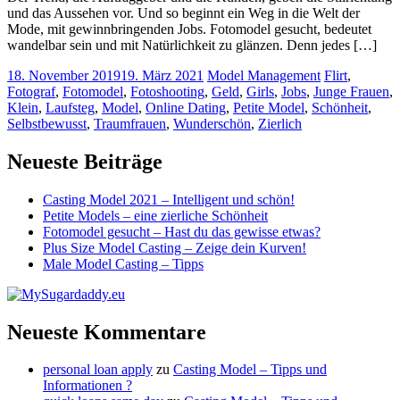
und das Aussehen vor. Und so beginnt ein Weg in die Welt der
Mode, mit gewinnbringenden Jobs. Fotomodel gesucht, bedeutet
wandelbar sein und mit Natürlichkeit zu glänzen. Denn jedes […]
18. November 2019
19. März 2021
Model Management
Flirt
,
Fotograf
,
Fotomodel
,
Fotoshooting
,
Geld
,
Girls
,
Jobs
,
Junge Frauen
,
Klein
,
Laufsteg
,
Model
,
Online Dating
,
Petite Model
,
Schönheit
,
Selbstbewusst
,
Traumfrauen
,
Wunderschön
,
Zierlich
Neueste Beiträge
Casting Model 2021 – Intelligent und schön!
Petite Models – eine zierliche Schönheit
Fotomodel gesucht – Hast du das gewisse etwas?
Plus Size Model Casting – Zeige dein Kurven!
Male Model Casting – Tipps
Neueste Kommentare
personal loan apply
zu
Casting Model – Tipps und
Informationen ?