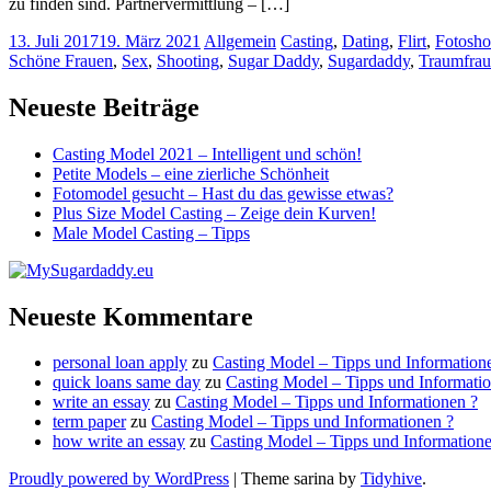
zu finden sind. Partnervermittlung – […]
13. Juli 2017
19. März 2021
Allgemein
Casting
,
Dating
,
Flirt
,
Fotosho
Schöne Frauen
,
Sex
,
Shooting
,
Sugar Daddy
,
Sugardaddy
,
Traumfrau
Neueste Beiträge
Casting Model 2021 – Intelligent und schön!
Petite Models – eine zierliche Schönheit
Fotomodel gesucht – Hast du das gewisse etwas?
Plus Size Model Casting – Zeige dein Kurven!
Male Model Casting – Tipps
Neueste Kommentare
personal loan apply
zu
Casting Model – Tipps und Information
quick loans same day
zu
Casting Model – Tipps und Informati
write an essay
zu
Casting Model – Tipps und Informationen ?
term paper
zu
Casting Model – Tipps und Informationen ?
how write an essay
zu
Casting Model – Tipps und Informatione
Proudly powered by WordPress
|
Theme sarina by
Tidyhive
.