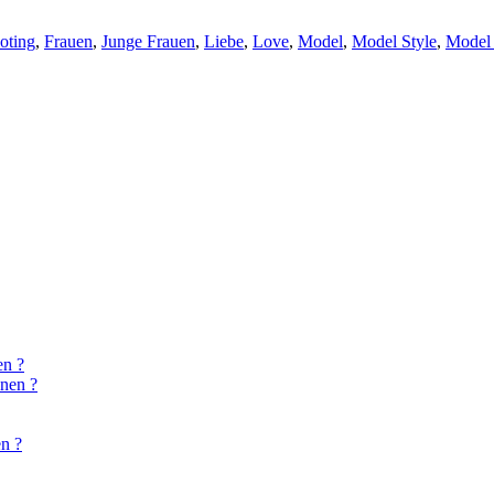
oting
,
Frauen
,
Junge Frauen
,
Liebe
,
Love
,
Model
,
Model Style
,
Model 
en ?
onen ?
n ?