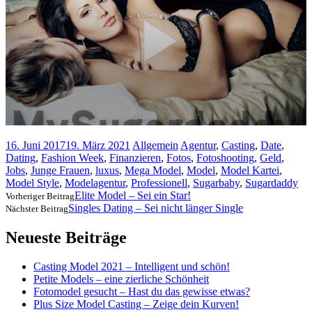
16. Juni 2017
19. März 2021
Allgemein
Agentur
,
Casting
,
Date
,
Dating
,
Fashion Week
,
Finanzieren
,
Fotos
,
Fotoshooting
,
Geld
,
Jobs
,
Junge Frauen
,
luxus
,
Mega Model
,
Model
,
Model Kartei
,
Model Style
,
Modelagentur
,
Professionell
,
Sugarbaby
,
Sugardaddy
Elite Model – Sei ein Star!
Vorheriger Beitrag
Singles Dating – Sei nicht länger Single
Nächster Beitrag
Neueste Beiträge
Casting Model 2021 – Intelligent und schön!
Petite Models – eine zierliche Schönheit
Fotomodel gesucht – Hast du das gewisse etwas?
Plus Size Model Casting – Zeige dein Kurven!