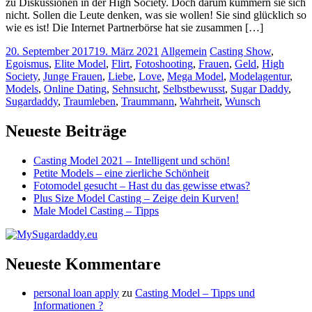
zu Diskussionen in der High Society. Doch darum kümmern sie sich
nicht. Sollen die Leute denken, was sie wollen! Sie sind glücklich so
wie es ist! Die Internet Partnerbörse hat sie zusammen […]
20. September 2017
19. März 2021
Allgemein
Casting Show
,
Egoismus
,
Elite Model
,
Flirt
,
Fotoshooting
,
Frauen
,
Geld
,
High
Society
,
Junge Frauen
,
Liebe
,
Love
,
Mega Model
,
Modelagentur
,
Models
,
Online Dating
,
Sehnsucht
,
Selbstbewusst
,
Sugar Daddy
,
Sugardaddy
,
Traumleben
,
Traummann
,
Wahrheit
,
Wunsch
Neueste Beiträge
Casting Model 2021 – Intelligent und schön!
Petite Models – eine zierliche Schönheit
Fotomodel gesucht – Hast du das gewisse etwas?
Plus Size Model Casting – Zeige dein Kurven!
Male Model Casting – Tipps
Neueste Kommentare
personal loan apply
zu
Casting Model – Tipps und
Informationen ?