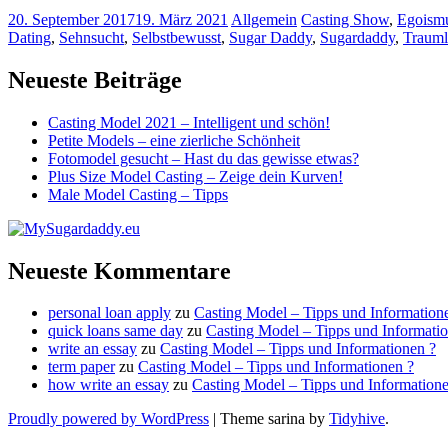
20. September 2017
19. März 2021
Allgemein
Casting Show
,
Egoism
Dating
,
Sehnsucht
,
Selbstbewusst
,
Sugar Daddy
,
Sugardaddy
,
Trauml
Neueste Beiträge
Casting Model 2021 – Intelligent und schön!
Petite Models – eine zierliche Schönheit
Fotomodel gesucht – Hast du das gewisse etwas?
Plus Size Model Casting – Zeige dein Kurven!
Male Model Casting – Tipps
Neueste Kommentare
personal loan apply
zu
Casting Model – Tipps und Information
quick loans same day
zu
Casting Model – Tipps und Informati
write an essay
zu
Casting Model – Tipps und Informationen ?
term paper
zu
Casting Model – Tipps und Informationen ?
how write an essay
zu
Casting Model – Tipps und Informatione
Proudly powered by WordPress
|
Theme sarina by
Tidyhive
.