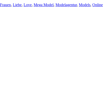
 Frauen
,
Liebe
,
Love
,
Mega Model
,
Modelagentur
,
Models
,
Online