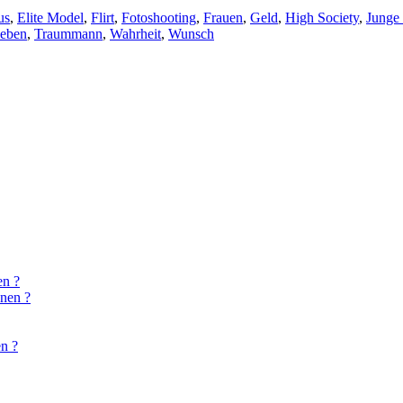
us
,
Elite Model
,
Flirt
,
Fotoshooting
,
Frauen
,
Geld
,
High Society
,
Junge
eben
,
Traummann
,
Wahrheit
,
Wunsch
en ?
onen ?
n ?