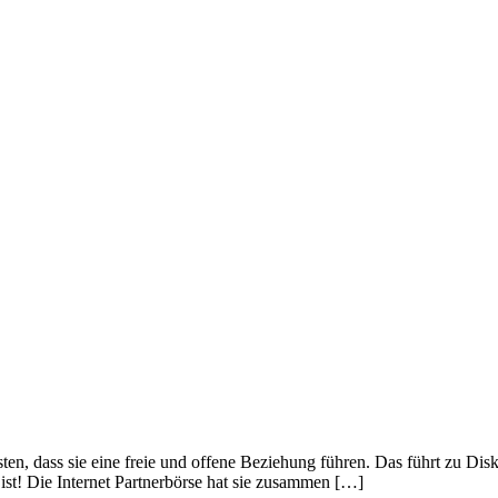
sten, dass sie eine freie und offene Beziehung führen. Das führt zu Di
 ist! Die Internet Partnerbörse hat sie zusammen […]